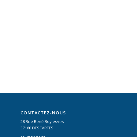
CONTACTEZ-NOUS
28 Rue René Boylesves
37160 DESCARTES