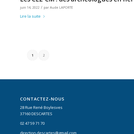
/
juin 14, 2022
par
Aude LAPORTE
Lire la suite
1
2
CONTACTEZ-NOUS
28 Rue René Boylesves
37160 DESCARTES
02 47 59 71 70
direction.descartes@gmail.com