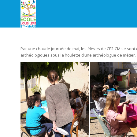
Par une chaude journée de mai, les élèves de CE2-CM se sont e
archéologiques sous la houlette d’une archéologue de métier.