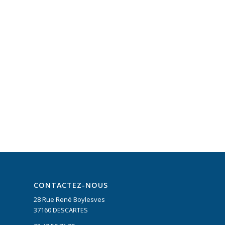
CONTACTEZ-NOUS
28 Rue René Boylesves
37160 DESCARTES